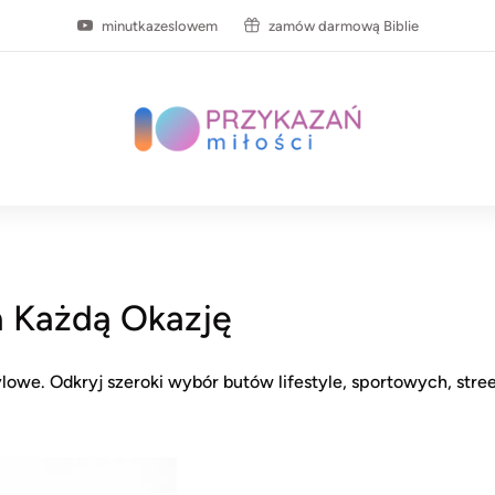
minutkazeslowem
zamów darmową Biblie
a Każdą Okazję
owe. Odkryj szeroki wybór butów lifestyle, sportowych, stre